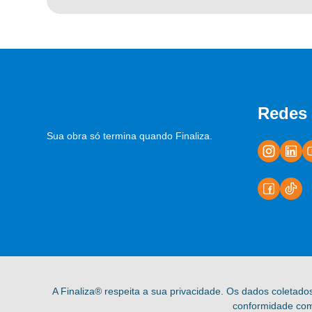
Redes 
Sua obra só termina quando Finaliza.
A Finaliza® respeita a sua privacidade. Os dados coletado
conformidade com 