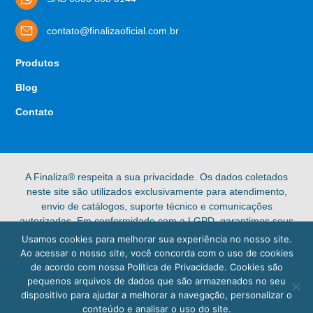
contato@finalizaoficial.com.br
Produtos
Blog
Contato
A Finaliza® respeita a sua privacidade. Os dados coletados
neste site são utilizados exclusivamente para atendimento,
envio de catálogos, suporte técnico e comunicações
autorizadas. Em conformidade com a LGPD, garantimos seus
direitos de acesso, retificação e exclusão de dados pessoais.
Usamos cookies para melhorar sua experiência no nosso site.
Confira nossa [Política de Privacidade] completa para mais
Ao acessar o nosso site, você concorda com o uso de cookies
informações.
de acordo com nossa Política de Privacidade. Cookies são
pequenos arquivos de dados que são armazenados no seu
© 2025 Finaliza®. Todos os direitos reservados.
dispositivo para ajudar a melhorar a navegação, personalizar o
conteúdo e analisar o uso do site.
Uma marca da Dagoberto Barcellos |
Política de