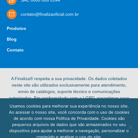
contato@finalizaoficial.com.br
Produtos
Blog
Contato
A Finaliza® respeita a sua privacidade. Os dados coletados
neste site são utilizados exclusivamente para atendimento,
envio de catálogos, suporte técnico e comunicações
autorizadas. Em conformidade com a LGPD, garantimos seus
direitos de acesso, retificação e exclusão de dados pessoais.
Usamos cookies para melhorar sua experiência no nosso site.
Confira nossa [Política de Privacidade] completa para mais
Ao acessar o nosso site, você concorda com o uso de cookies
informações.
de acordo com nossa Política de Privacidade. Cookies são
pequenos arquivos de dados que são armazenados no seu
© 2025 Finaliza®. Todos os direitos reservados.
dispositivo para ajudar a melhorar a navegação, personalizar o
conteúdo e analisar o uso do site.