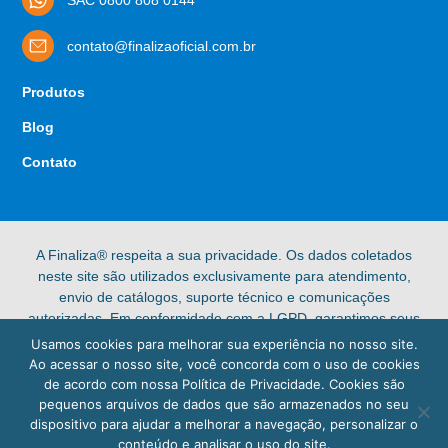
contato@finalizaoficial.com.br
Produtos
Blog
Contato
A Finaliza® respeita a sua privacidade. Os dados coletados
neste site são utilizados exclusivamente para atendimento,
envio de catálogos, suporte técnico e comunicações
autorizadas. Em conformidade com a LGPD, garantimos seus
direitos de acesso, retificação e exclusão de dados pessoais.
Usamos cookies para melhorar sua experiência no nosso site.
Confira nossa [Política de Privacidade] completa para mais
Ao acessar o nosso site, você concorda com o uso de cookies
informações.
de acordo com nossa Política de Privacidade. Cookies são
pequenos arquivos de dados que são armazenados no seu
© 2025 Finaliza®. Todos os direitos reservados.
dispositivo para ajudar a melhorar a navegação, personalizar o
conteúdo e analisar o uso do site.