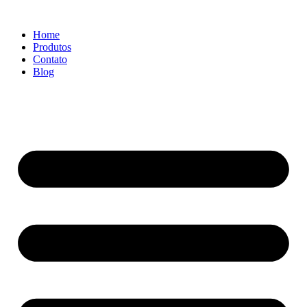
Ir
para
Home
o
Produtos
conteúdo
Contato
Blog