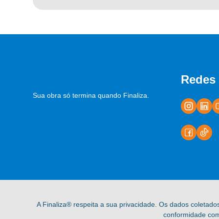
Redes 
Sua obra só termina quando Finaliza.
A Finaliza® respeita a sua privacidade. Os dados coletado
conformidade com 