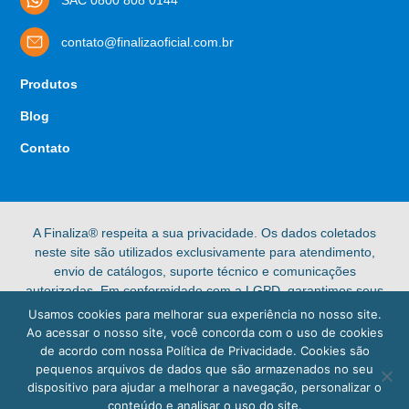
contato@finalizaoficial.com.br
Produtos
Blog
Contato
A Finaliza® respeita a sua privacidade. Os dados coletados
neste site são utilizados exclusivamente para atendimento,
envio de catálogos, suporte técnico e comunicações
autorizadas. Em conformidade com a LGPD, garantimos seus
direitos de acesso, retificação e exclusão de dados pessoais.
Usamos cookies para melhorar sua experiência no nosso site.
Confira nossa [Política de Privacidade] completa para mais
Ao acessar o nosso site, você concorda com o uso de cookies
informações.
de acordo com nossa Política de Privacidade. Cookies são
pequenos arquivos de dados que são armazenados no seu
© 2025 Finaliza®. Todos os direitos reservados.
dispositivo para ajudar a melhorar a navegação, personalizar o
conteúdo e analisar o uso do site.