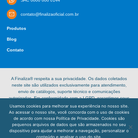
contato@finalizaoficial.com.br
Produtos
Blog
Contato
A Finaliza® respeita a sua privacidade. Os dados coletados
neste site são utilizados exclusivamente para atendimento,
envio de catálogos, suporte técnico e comunicações
autorizadas. Em conformidade com a LGPD, garantimos seus
direitos de acesso, retificação e exclusão de dados pessoais.
Usamos cookies para melhorar sua experiência no nosso site.
Confira nossa [Política de Privacidade] completa para mais
Ao acessar o nosso site, você concorda com o uso de cookies
informações.
de acordo com nossa Política de Privacidade. Cookies são
pequenos arquivos de dados que são armazenados no seu
© 2025 Finaliza®. Todos os direitos reservados.
dispositivo para ajudar a melhorar a navegação, personalizar o
conteúdo e analisar o uso do site.