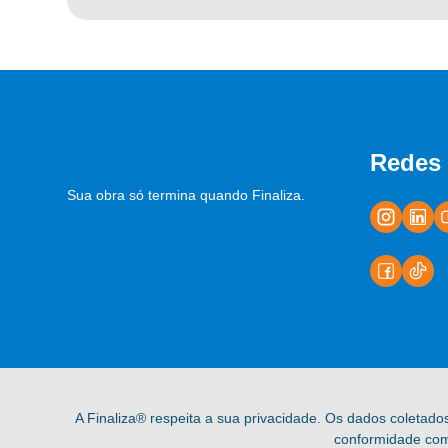
Redes 
Sua obra só termina quando Finaliza.
A Finaliza® respeita a sua privacidade. Os dados coletado
conformidade com 