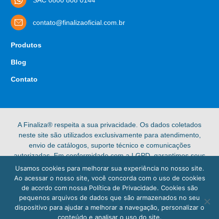
contato@finalizaoficial.com.br
Produtos
Blog
Contato
A Finaliza® respeita a sua privacidade. Os dados coletados
neste site são utilizados exclusivamente para atendimento,
envio de catálogos, suporte técnico e comunicações
autorizadas. Em conformidade com a LGPD, garantimos seus
direitos de acesso, retificação e exclusão de dados pessoais.
Usamos cookies para melhorar sua experiência no nosso site.
Confira nossa [Política de Privacidade] completa para mais
Ao acessar o nosso site, você concorda com o uso de cookies
informações.
de acordo com nossa Política de Privacidade. Cookies são
pequenos arquivos de dados que são armazenados no seu
© 2025 Finaliza®. Todos os direitos reservados.
dispositivo para ajudar a melhorar a navegação, personalizar o
conteúdo e analisar o uso do site.