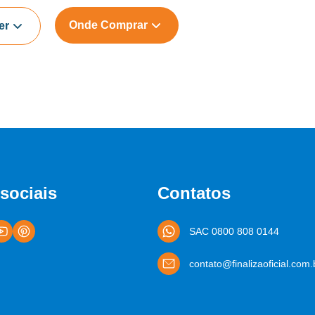
Onde Comprar
er
sociais
Contatos
SAC 0800 808 0144
contato@finalizaoficial.com.