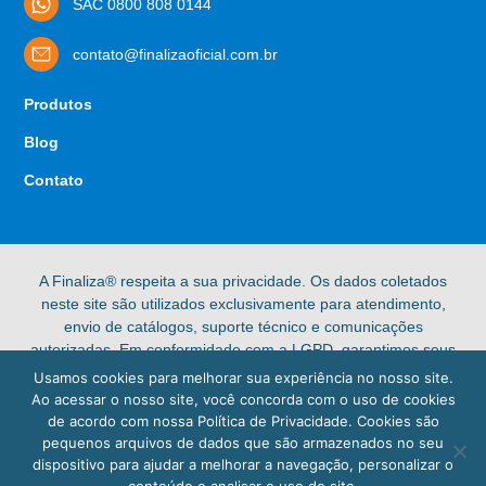
SAC 0800 808 0144
contato@finalizaoficial.com.br
Produtos
Blog
Contato
A Finaliza® respeita a sua privacidade. Os dados coletados
neste site são utilizados exclusivamente para atendimento,
envio de catálogos, suporte técnico e comunicações
autorizadas. Em conformidade com a LGPD, garantimos seus
direitos de acesso, retificação e exclusão de dados pessoais.
Usamos cookies para melhorar sua experiência no nosso site.
Confira nossa [Política de Privacidade] completa para mais
Ao acessar o nosso site, você concorda com o uso de cookies
informações.
de acordo com nossa Política de Privacidade. Cookies são
pequenos arquivos de dados que são armazenados no seu
© 2025 Finaliza®. Todos os direitos reservados.
dispositivo para ajudar a melhorar a navegação, personalizar o