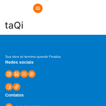
taQi
Sua obra só termina quando Finaliza.
Redes sociais
Contatos