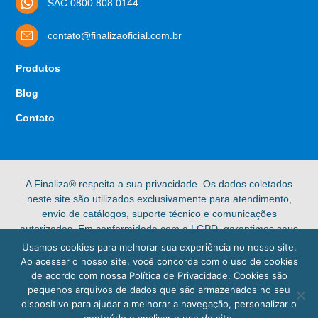
SAC 0800 808 0144
contato@finalizaoficial.com.br
Produtos
Blog
Contato
A Finaliza® respeita a sua privacidade. Os dados coletados
neste site são utilizados exclusivamente para atendimento,
envio de catálogos, suporte técnico e comunicações
autorizadas. Em conformidade com a LGPD, garantimos seus
direitos de acesso, retificação e exclusão de dados pessoais.
Usamos cookies para melhorar sua experiência no nosso site.
Confira nossa [Política de Privacidade] completa para mais
Ao acessar o nosso site, você concorda com o uso de cookies
informações.
de acordo com nossa Política de Privacidade. Cookies são
pequenos arquivos de dados que são armazenados no seu
© 2025 Finaliza®. Todos os direitos reservados.
dispositivo para ajudar a melhorar a navegação, personalizar o