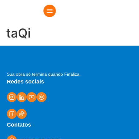
taQi
Sua obra só termina quando Finaliza.
Redes sociais
Contatos