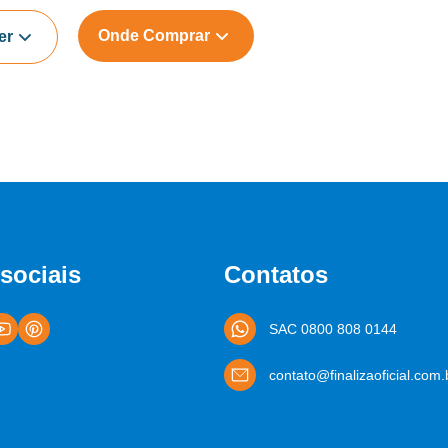
Onde Comprar
er
sociais
Contatos
SAC 0800 808 0144
contato@finalizaoficial.com.