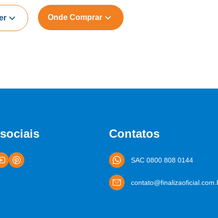
Onde Comprar
er
sociais
Contatos
SAC 0800 808 0144
contato@finalizaoficial.com.