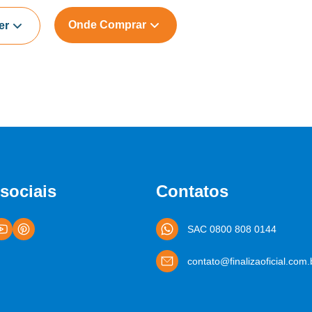
Onde Comprar
er
sociais
Contatos
SAC 0800 808 0144
contato@finalizaoficial.com.