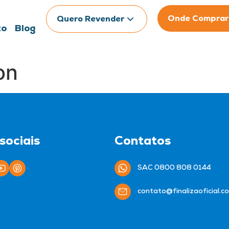
Onde Comprar
Quero Revender
to
Blog
on
sociais
Contatos
SAC 0800 808 0144
contato@finalizaoficial.c