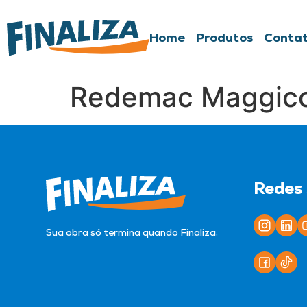
Home
Produtos
Conta
Redemac Maggic
Redes 
Sua obra só termina quando Finaliza.