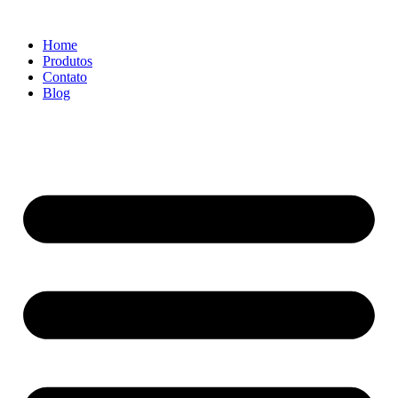
Ir
para
Home
o
Produtos
conteúdo
Contato
Blog