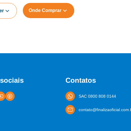
Onde Comprar
er
sociais
Contatos
SAC 0800 808 0144
contato@finalizaoficial.com.