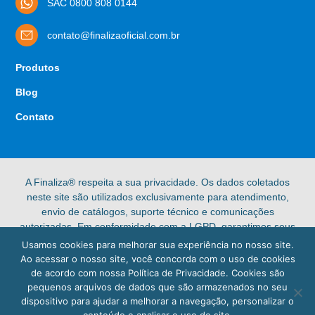
SAC 0800 808 0144
contato@finalizaoficial.com.br
Produtos
Blog
Contato
A Finaliza® respeita a sua privacidade. Os dados coletados
neste site são utilizados exclusivamente para atendimento,
envio de catálogos, suporte técnico e comunicações
autorizadas. Em conformidade com a LGPD, garantimos seus
direitos de acesso, retificação e exclusão de dados pessoais.
Usamos cookies para melhorar sua experiência no nosso site.
Confira nossa [Política de Privacidade] completa para mais
Ao acessar o nosso site, você concorda com o uso de cookies
informações.
de acordo com nossa Política de Privacidade. Cookies são
pequenos arquivos de dados que são armazenados no seu
© 2025 Finaliza®. Todos os direitos reservados.
dispositivo para ajudar a melhorar a navegação, personalizar o