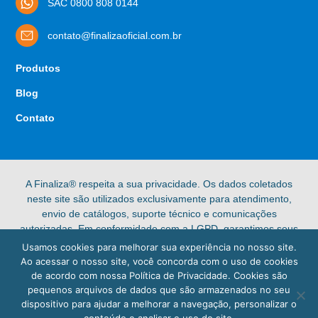
SAC 0800 808 0144
contato@finalizaoficial.com.br
Produtos
Blog
Contato
A Finaliza® respeita a sua privacidade. Os dados coletados
neste site são utilizados exclusivamente para atendimento,
envio de catálogos, suporte técnico e comunicações
autorizadas. Em conformidade com a LGPD, garantimos seus
direitos de acesso, retificação e exclusão de dados pessoais.
Usamos cookies para melhorar sua experiência no nosso site.
Confira nossa [Política de Privacidade] completa para mais
Ao acessar o nosso site, você concorda com o uso de cookies
informações.
de acordo com nossa Política de Privacidade. Cookies são
pequenos arquivos de dados que são armazenados no seu
© 2025 Finaliza®. Todos os direitos reservados.
dispositivo para ajudar a melhorar a navegação, personalizar o