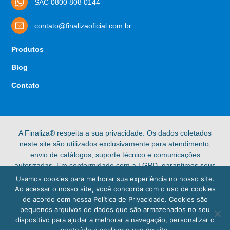
SAC 0800 808 0144
contato@finalizaoficial.com.br
Produtos
Blog
Contato
A Finaliza® respeita a sua privacidade. Os dados coletados
neste site são utilizados exclusivamente para atendimento,
envio de catálogos, suporte técnico e comunicações
autorizadas. Em conformidade com a LGPD, garantimos seus
direitos de acesso, retificação e exclusão de dados pessoais.
Usamos cookies para melhorar sua experiência no nosso site.
Confira nossa [Política de Privacidade] completa para mais
Ao acessar o nosso site, você concorda com o uso de cookies
informações.
de acordo com nossa Política de Privacidade. Cookies são
pequenos arquivos de dados que são armazenados no seu
© 2025 Finaliza®. Todos os direitos reservados.
dispositivo para ajudar a melhorar a navegação, personalizar o