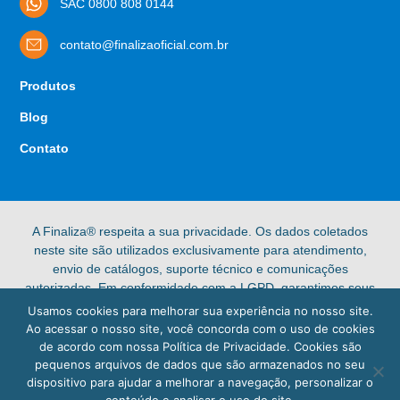
SAC 0800 808 0144
contato@finalizaoficial.com.br
Produtos
Blog
Contato
A Finaliza® respeita a sua privacidade. Os dados coletados
neste site são utilizados exclusivamente para atendimento,
envio de catálogos, suporte técnico e comunicações
autorizadas. Em conformidade com a LGPD, garantimos seus
direitos de acesso, retificação e exclusão de dados pessoais.
Usamos cookies para melhorar sua experiência no nosso site.
Confira nossa [Política de Privacidade] completa para mais
Ao acessar o nosso site, você concorda com o uso de cookies
informações.
de acordo com nossa Política de Privacidade. Cookies são
pequenos arquivos de dados que são armazenados no seu
© 2025 Finaliza®. Todos os direitos reservados.
dispositivo para ajudar a melhorar a navegação, personalizar o