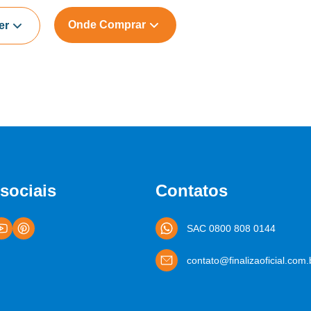
Onde Comprar
er
sociais
Contatos
SAC 0800 808 0144
contato@finalizaoficial.com.