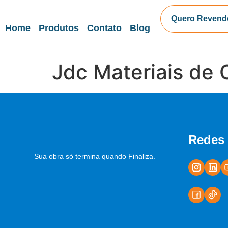
Quero Revend
Home
Produtos
Contato
Blog
Jdc Materiais de
Redes 
Sua obra só termina quando Finaliza.