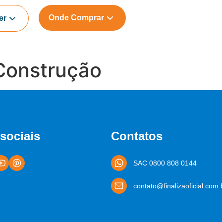
Onde Comprar
er
 Construção
sociais
Contatos
SAC 0800 808 0144
contato@finalizaoficial.com.