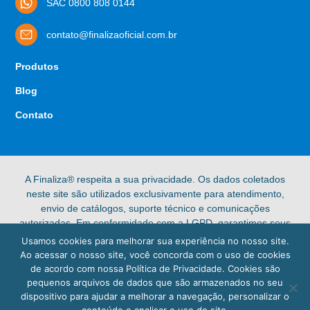
SAC 0800 808 0144
contato@finalizaoficial.com.br
Produtos
Blog
Contato
A Finaliza® respeita a sua privacidade. Os dados coletados
neste site são utilizados exclusivamente para atendimento,
envio de catálogos, suporte técnico e comunicações
autorizadas. Em conformidade com a LGPD, garantimos seus
direitos de acesso, retificação e exclusão de dados pessoais.
Usamos cookies para melhorar sua experiência no nosso site.
Confira nossa [Política de Privacidade] completa para mais
Ao acessar o nosso site, você concorda com o uso de cookies
informações.
de acordo com nossa Política de Privacidade. Cookies são
pequenos arquivos de dados que são armazenados no seu
© 2025 Finaliza®. Todos os direitos reservados.
dispositivo para ajudar a melhorar a navegação, personalizar o