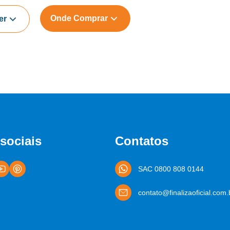
Onde Comprar
er
sociais
Contatos
SAC 0800 808 0144
contato@finalizaoficial.com.