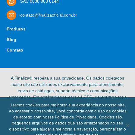
SAC 0800 808 0144
contato@finalizaoficial.com.br
Produtos
Blog
Contato
A Finaliza® respeita a sua privacidade. Os dados coletados
neste site são utilizados exclusivamente para atendimento,
envio de catálogos, suporte técnico e comunicações
autorizadas. Em conformidade com a LGPD, garantimos seus
direitos de acesso, retificação e exclusão de dados pessoais.
Usamos cookies para melhorar sua experiência no nosso site.
Confira nossa [Política de Privacidade] completa para mais
Ao acessar o nosso site, você concorda com o uso de cookies
informações.
de acordo com nossa Política de Privacidade. Cookies são
pequenos arquivos de dados que são armazenados no seu
© 2025 Finaliza®. Todos os direitos reservados.
dispositivo para ajudar a melhorar a navegação, personalizar o