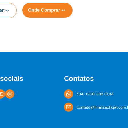
Onde Comprar
er
m
sociais
Contatos
SAC 0800 808 0144
contato@finalizaoficial.com.