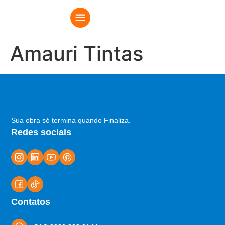
Amauri Tintas
Sua obra só termina quando Finaliza.
Redes sociais
Contatos