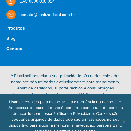
SAC 0800 808 0144
contato@finalizaoficial.com.br
Produtos
Blog
Contato
A Finaliza® respeita a sua privacidade. Os dados coletados
neste site são utilizados exclusivamente para atendimento,
envio de catálogos, suporte técnico e comunicações
autorizadas. Em conformidade com a LGPD, garantimos seus
direitos de acesso, retificação e exclusão de dados pessoais.
Usamos cookies para melhorar sua experiência no nosso site.
Confira nossa [Política de Privacidade] completa para mais
Ao acessar o nosso site, você concorda com o uso de cookies
informações.
de acordo com nossa Política de Privacidade. Cookies são
pequenos arquivos de dados que são armazenados no seu
© 2025 Finaliza®. Todos os direitos reservados.
dispositivo para ajudar a melhorar a navegação, personalizar o